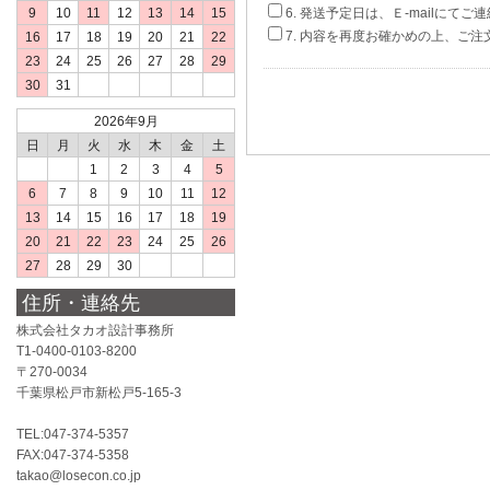
9
10
11
12
13
14
15
6. 発送予定日は、Ｅ-mailにて
7. 内容を再度お確かめの上、ご注
16
17
18
19
20
21
22
23
24
25
26
27
28
29
30
31
2026年9月
日
月
火
水
木
金
土
1
2
3
4
5
6
7
8
9
10
11
12
13
14
15
16
17
18
19
20
21
22
23
24
25
26
27
28
29
30
住所・連絡先
株式会社タカオ設計事務所
T1-0400-0103-8200
〒270-0034
千葉県松戸市新松戸5-165-3
TEL:047-374-5357
FAX:047-374-5358
takao@losecon.co.jp