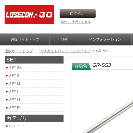
初めてご利用のお客様
通販サイトトップ
型番
インフォメーション
通販サイトトップ
/
GR3 ガイドロッド ロングタイプ
/
GR-SS3
SET
GR-SS3
SET-SS
SET-S
SET-M
SET-L
SET-LL
SET-EL
カテゴリ
SET セット