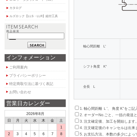
カタログ
ルズロック【LLS・LLR】組付工具
軸心間距離 L'
インフォメーション
シフト角度 K°
ご利用案内
プライバシーポリシー
特定商取引法に基づく表記
全長 L
お問い合わせ
営業日カレンダー
1. 軸心間距離 Ｌ'、 角度 K°をご
2026年8月
2. オーダーNo.ごと、一括の発送
日
月
火
水
木
金
土
3. 注文確定後、加工を開始します
1
4. 注文確定後のキャンセルは出来
2
3
4
5
6
7
8
5. お支払方法、本数の多少によ